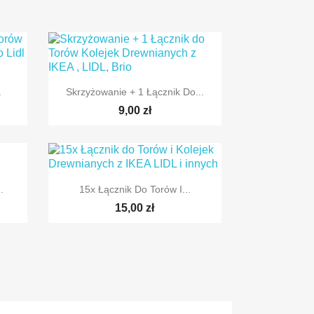

Szybki podgląd
.
Skrzyżowanie + 1 Łącznik Do...
9,00 zł

Szybki podgląd
.
15x Łącznik Do Torów I...
15,00 zł