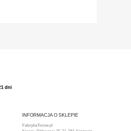
21 dni
INFORMACJA O SKLEPIE
FabrykaTorow.pl
Korony Północnej 25 71-781 Szczecin