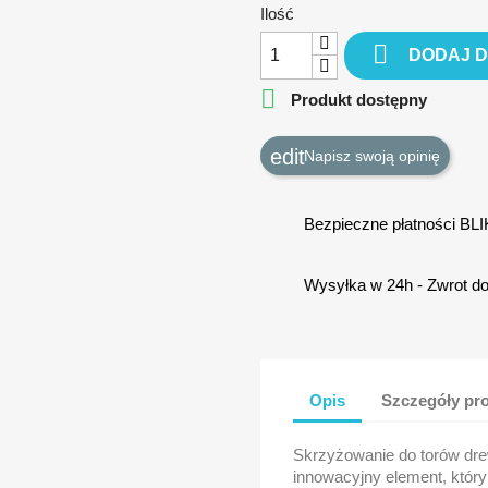
Ilość

DODAJ 

Produkt dostępny
Napisz swoją opinię
Bezpieczne płatności BL
Wysyłka w 24h - Zwrot do
Opis
Szczegóły pr
Skrzyżowanie do torów dr
innowacyjny element, który