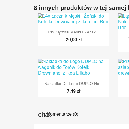
8 innych produktów w tej samej k

Szybki podgląd
14x Łącznik Męski I Źeński...
20,00 zł

Szybki podgląd
Nakładka Do Lego DUPLO Na...
7,49 zł
Komentarze (0)