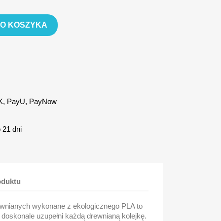
DO KOSZYKA
IK, PayU, PayNow
 21 dni
oduktu
ewnianych wykonane z ekologicznego PLA to
 doskonale uzupełni każdą drewnianą kolejkę.