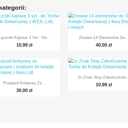
ategorii:


Szybki podgląd
Szybki podgląd
Łączniki Kątowe 3 Szt - Do...
Zestaw 14 Elementów Do..
10,99 zł
40,00 zł

Szybki podgląd
2x Znak Stop Zakończenie..

Szybki podgląd
Przejazd Kolejowy Ze...
10,99 zł
30,00 zł