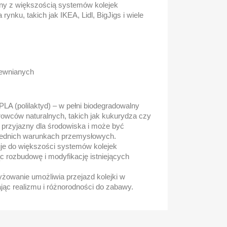
lny z większością systemów kolejek
ynku, takich jak IKEA, Lidl, BigJigs i wiele
rewnianych
PLA (polilaktyd) – w pełni biodegradowalny
owców naturalnych, takich jak kukurydza czy
t przyjazny dla środowiska i może być
ednich warunkach przemysłowych.
je do większości systemów kolejek
c rozbudowę i modyfikację istniejących
żowanie umożliwia przejazd kolejki w
jąc realizmu i różnorodności do zabawy.