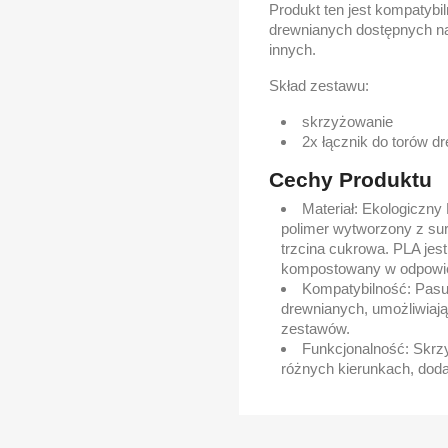
Produkt ten jest kompatybi
drewnianych dostępnych na r
innych.
Skład zestawu:
skrzyżowanie
2x łącznik do torów d
Cechy Produktu
Materiał: Ekologiczny 
polimer wytworzony z sur
trzcina cukrowa. PLA jes
kompostowany w odpowi
Kompatybilność: Pasu
drewnianych, umożliwiają
zestawów.
Funkcjonalność: Skrzy
różnych kierunkach, doda