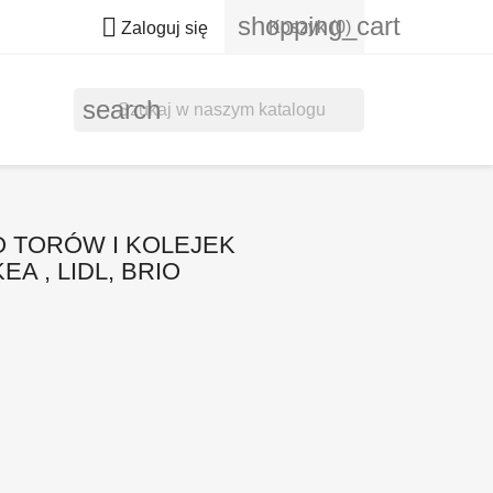
shopping_cart

Koszyk
(0)
Zaloguj się
search
 TORÓW I KOLEJEK
A , LIDL, BRIO