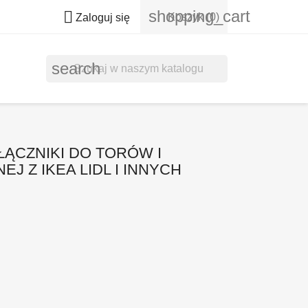
shopping_cart

Koszyk
(0)
Zaloguj się
search
ŁĄCZNIKI DO TORÓW I
J Z IKEA LIDL I INNYCH