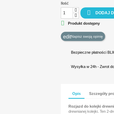
Ilość

DODAJ 

Produkt dostępny
Napisz swoją opinię
Bezpieczne płatności BL
Wysyłka w 24h - Zwrot do
Opis
Szczegóły pr
Rozjazd do kolejki drewn
drewnianej kolejki. Ten 2-