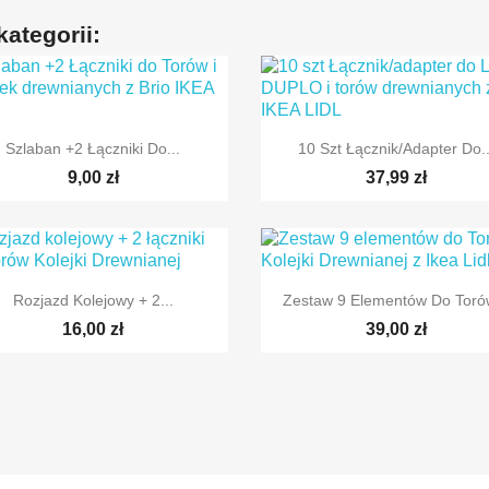
ategorii:


Szybki podgląd
Szybki podgląd
Szlaban +2 Łączniki Do...
10 Szt Łącznik/adapter Do..
9,00 zł
37,99 zł


Szybki podgląd
Szybki podgląd
Rozjazd Kolejowy + 2...
Zestaw 9 Elementów Do Torów
16,00 zł
39,00 zł