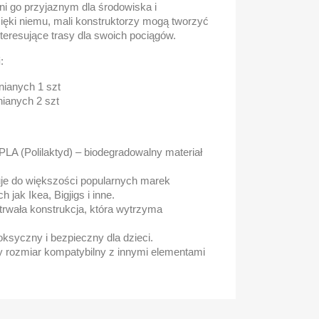
i go przyjaznym dla środowiska i
ięki niemu, mali konstruktorzy mogą tworzyć
nteresujące trasy dla swoich pociągów.
i
:
nianych 1 szt
nianych 2 szt
PLA (Polilaktyd) – biodegradowalny materiał
je do większości popularnych marek
h jak Ikea, Bigjigs i inne.
 trwała konstrukcja, która wytrzyma
ksyczny i bezpieczny dla dzieci.
 rozmiar kompatybilny z innymi elementami