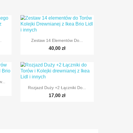

Szybki podgląd
.
Zestaw 14 Elementów Do...
40,00 zł
...

Szybki podgląd
Rozjazd Duży +2 Łączniki Do...
17,00 zł