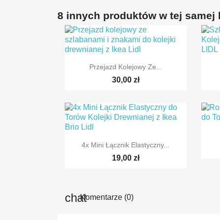
8 innych produktów w tej samej k

Szybki podgląd
Przejazd Kolejowy Ze...
30,00 zł

Szybki podgląd
4x Mini Łącznik Elastyczny...
19,00 zł
Komentarze (0)