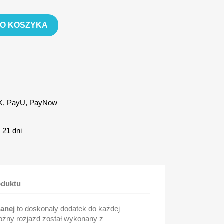
DO KOSZYKA
IK, PayU, PayNow
 21 dni
oduktu
ianej
to doskonały dodatek do każdej
drożny rozjazd został wykonany z